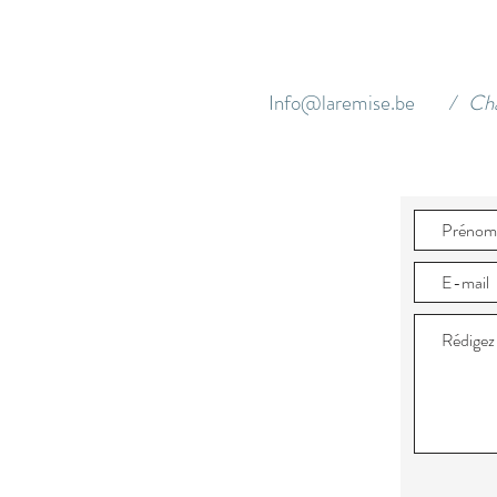
Info@laremise.be
/ Cha