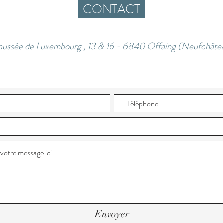
CONTACT
ussée de Luxembourg , 13 & 16 - 6840 Offaing (Neufchât
Envoyer