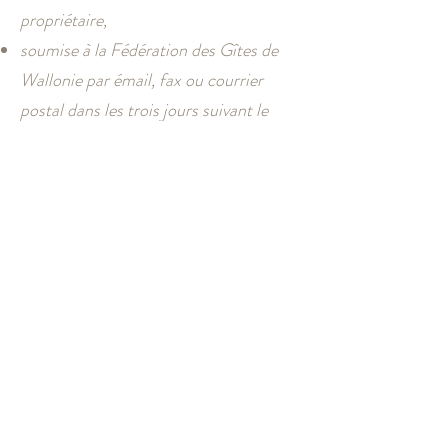
propriétaire,
soumise à la Fédération des Gîtes de
Wallonie par émail, fax ou courrier
postal dans les trois jours suivant le
début du séjour.
Toute autre réclamation relative à un
séjour peut être adressée à la
Fédération, compétente pour émettre
une proposition en faveur d’un accord à
l’amiable. A défaut d’y parvenir, seuls
les tribunaux de l’arrondissement
judiciaire du lieu où se trouve
l’immeuble comportant les chambres
sont compétents.