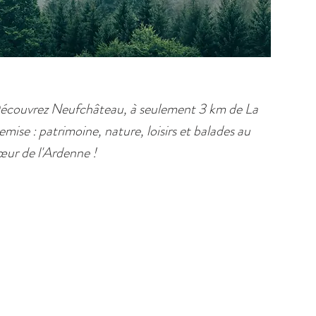
écouvrez Neufchâteau, à seulement 3 km de La
mise : patrimoine, nature, loisirs et balades au
œur de l'Ardenne !