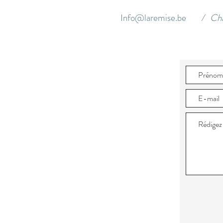
Info@laremise.be
/ Cha