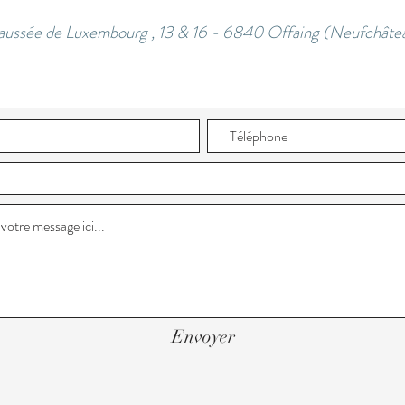
ussée de Luxembourg , 13 & 16 - 6840 Offaing (Neufchât
Envoyer