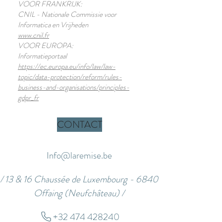
VOOR FRANKRIJK:
CNIL - Nationale Commissie voor
Informatica en Vrijheden
www.cnil.fr
VOOR EUROPA:
Informatieportaal
https://ec.europa.eu/info/law/law-
topic/data-protection/reform/rules-
business-and-organisations/principles-
gdpr_fr
CONTACT
Info@laremise.be
/ 13 & 16 Chaussée de Luxembourg - 6840
Offaing (Neufchâteau) /
+32 474 428240